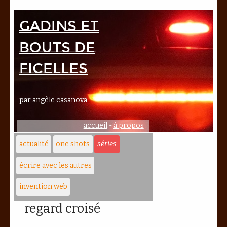
Gadins et
bouts de
ficelles
par angèle casanova
accueil
-
à propos
actualité
one shots
séries
écrire avec les autres
invention web
regard croisé