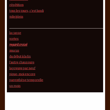
répétition
tous les jours, c’est lundi
vide/plein
la casse
vortex
regard croisé
mucus
du début à la fin
l’autre chaussure
la preuve par neuf
pique-moi encore
parenthèse temporelle
un mois