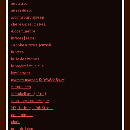
au bistrot
au ras du sol
Bloomsbury spleen
chère Grisélidis Réal
éloge funèbre
indices [série]
La boîte à livres : journal
la route
la vie des vaches
le papier à musique
love letters
maman, maman, j’ai rêvé de l’ours
menteuses
Métabolisme [série]
mon corps numérique
NY, Harlem, 119th Street
oeuf mimosa
oloés
peau de lapin