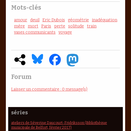
Mots-clés
amour
deuil
Eric Dubois
géométrie
inadéquation
mère
mort
Paris
perte
solitude
train
vases communicants
voyage
Forum
Laisser un commentaire : 0 message(s)
séries
ateliers de Séverine Daucourt-Fridriksson (Bibliothèque
municipale de Belfort, février 2017)