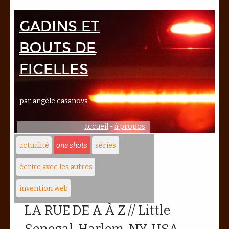
Gadins et
bouts de
ficelles
par angèle casanova
accueil
-
à propos
actualité
one shots
séries
écrire avec les autres
invention web
LA RUE DE A À Z // Little