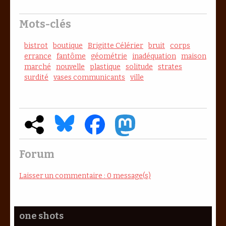
Mots-clés
bistrot
boutique
Brigitte Célérier
bruit
corps
errance
fantôme
géométrie
inadéquation
maison
marché
nouvelle
plastique
solitude
strates
surdité
vases communicants
ville
Forum
Laisser un commentaire : 0 message(s)
one shots