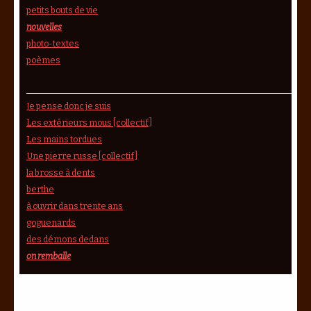
petits bouts de vie
nouvelles
photo-textes
poèmes
Je pense donc je suis
Les extérieurs mous [collectif]
Les mains tordues
Une pierre russe [collectif]
la brosse à dents
berthe
à ouvrir dans trente ans
goguenards
des démons dedans
on remballe