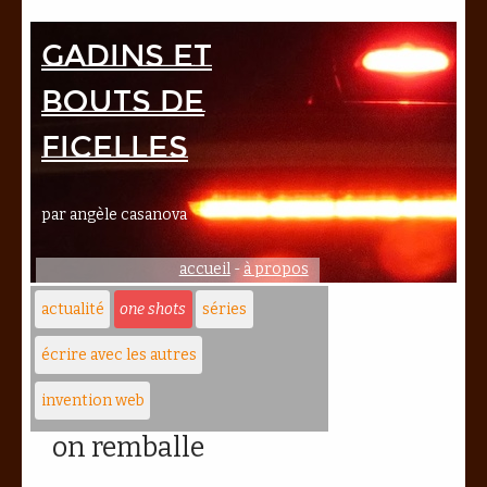
Gadins et
bouts de
ficelles
par angèle casanova
accueil
-
à propos
actualité
one shots
séries
écrire avec les autres
invention web
on remballe