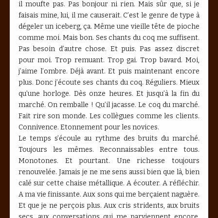
il moufte pas. Pas bonjour ni rien. Mais sûr que, si je
faisais mine, lui, il me causerait. C’est le genre de type à
dégeler un iceberg, ça. Même une vieille tête de pioche
comme moi. Mais bon. Ses chants du coq me suffisent.
Pas besoin d’autre chose. Et puis. Pas assez discret
pour moi. Trop remuant. Trop gai. Trop bavard. Moi,
j’aime l’ombre. Déjà avant. Et puis maintenant encore
plus. Donc j’écoute ses chants du coq. Réguliers. Mieux
qu’une horloge. Dès onze heures. Et jusqu’à la fin du
marché. On remballe ! Qu’il jacasse. Le coq du marché.
Fait rire son monde. Les collègues comme les clients.
Connivence. Etonnement pour les novices.
Le temps s’écoule au rythme des bruits du marché.
Toujours les mêmes. Reconnaissables entre tous.
Monotones. Et pourtant. Une richesse toujours
renouvelée. Jamais je ne me sens aussi bien que là, bien
calé sur cette chaise métallique. A écouter. A réfléchir.
A ma vie finissante. Aux sons qui me berçaient naguère.
Et que je ne perçois plus. Aux cris stridents, aux bruits
secs, aux conversations qui me parviennent encore,