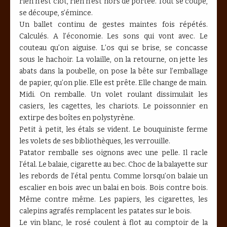
rien n’est clôt, rien n’est hors de portée. Tout se coupe,
se découpe, s’émince.
Un ballet continu de gestes maintes fois répétés.
Calculés. A l’économie. Les sons qui vont avec. Le
couteau qu’on aiguise. L’os qui se brise, se concasse
sous le hachoir. La volaille, on la retourne, on jette les
abats dans la poubelle, on pose la bête sur l’emballage
de papier, qu’on plie. Elle est prête. Elle change de main.
Midi. On remballe. Un volet roulant dissimulait les
casiers, les cagettes, les chariots. Le poissonnier en
extirpe des boîtes en polystyrène.
Petit à petit, les étals se vident. Le bouquiniste ferme
les volets de ses bibliothèques, les verrouille.
Patator remballe ses oignons avec une pelle. Il racle
l’étal. Le balaie, cigarette au bec. Choc de la balayette sur
les rebords de l’étal pentu. Comme lorsqu’on balaie un
escalier en bois avec un balai en bois. Bois contre bois.
Même contre même. Les papiers, les cigarettes, les
calepins agrafés remplacent les patates sur le bois.
Le vin blanc, le rosé coulent à flot au comptoir de la