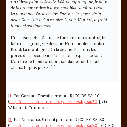
Un rideau peint. Scène de théâtre impromptue, le faîte
de la grange se dessine. Noir sur bleu sombre. Froid.
La montagne. On la devine. Par tous les pores de la
peau. Dans l’air qu’on respire. Le soir. L’ombre, le froid
tombent soudainement.
Un rideau peint. Scène de théâtre impromptue, le
faîte de la grange se dessine. Noir sur bleu sombre.
Froid. La montagne. On la devine. Par tous les
pores de la peau. Dans l’air qu’on respire. Le soir.
L’ombre, le froid tombent soudainement. Il fait
chaud. Et puis plus si (…)
[
1
]
Par Garitan (Travail personnel) [CC-BY-SA-3.0
(
http://creativecommons.org/licenses/by-sa/3.0
)], via
Wikimedia Commons
[
2
]
Par Aphranius (travail personnel) [CC-BY-SA-3.0
(
http://creativecommons.org/licenses/by-sa/3.0
) or GFDL