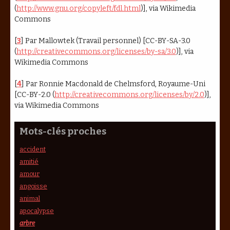
(
http://www.gnu.org/copyleft/fdl.html
)], via Wikimedia
Commons
[
3
]
Par Mallowtek (Travail personnel) [CC-BY-SA-3.0
(
http://creativecommons.org/licenses/by-sa/3.0
)], via
Wikimedia Commons
[
4
]
Par Ronnie Macdonald de Chelmsford, Royaume-Uni
[CC-BY-2.0 (
http://creativecommons.org/licenses/by/2.0
)],
via Wikimedia Commons
Mots-clés proches
accident
amitié
amour
angoisse
animal
apocalypse
arbre