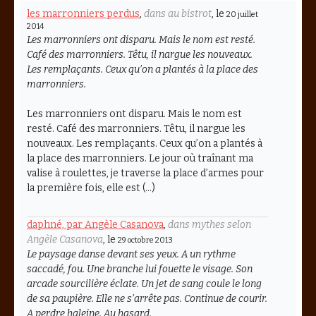
les marronniers perdus
,
dans au bistrot
, le
20 juillet
2014
Les marronniers ont disparu. Mais le nom est resté.
Café des marronniers. Têtu, il nargue les nouveaux.
Les remplaçants. Ceux qu’on a plantés à la place des
marronniers.
Les marronniers ont disparu. Mais le nom est
resté. Café des marronniers. Têtu, il nargue les
nouveaux. Les remplaçants. Ceux qu’on a plantés à
la place des marronniers. Le jour où traînant ma
valise à roulettes, je traverse la place d’armes pour
la première fois, elle est (…)
daphné, par Angèle Casanova
,
dans mythes selon
Angèle Casanova
, le
29 octobre 2013
Le paysage danse devant ses yeux. A un rythme
saccadé, fou. Une branche lui fouette le visage. Son
arcade sourcilière éclate. Un jet de sang coule le long
de sa paupière. Elle ne s’arrête pas. Continue de courir.
A perdre haleine. Au hasard.