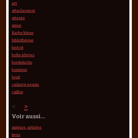
art
attachement
attente
avion
Barbe bleue
bibliothèque
bistrot
boîte à livres
bordeluche
boutique
bruit
cadavre exquis
caillou
<
>
Voir aussi…
auteurs, artistes
lieux