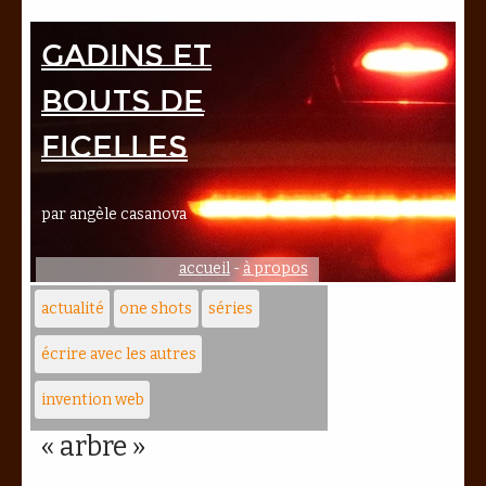
Gadins et
bouts de
ficelles
par angèle casanova
accueil
-
à propos
actualité
one shots
séries
écrire avec les autres
invention web
« arbre »