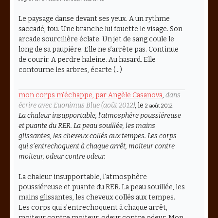
Le paysage danse devant ses yeux. A un rythme
saccadé, fou. Une branche lui fouette le visage. Son
arcade sourcilière éclate. Un jet de sang coule le
long de sa paupière. Elle ne s’arrête pas. Continue
de courir. A perdre haleine. Au hasard. Elle
contourne les arbres, écarte (…)
mon corps m’échappe, par Angèle Casanova
,
dans
écrire avec Euonimus Blue (août 2012)
, le
2 août 2012
La chaleur insupportable, l’atmosphère poussiéreuse
et puante du RER. La peau souillée, les mains
glissantes, les cheveux collés aux tempes. Les corps
qui s’entrechoquent à chaque arrêt, moiteur contre
moiteur, odeur contre odeur.
La chaleur insupportable, l’atmosphère
poussiéreuse et puante du RER. La peau souillée, les
mains glissantes, les cheveux collés aux tempes.
Les corps qui s’entrechoquent à chaque arrêt,
moiteur contre moiteur, odeur contre odeur. Mon