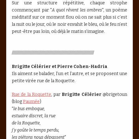
Sur une structure répétitive, chaque strophe
commençant par "
A quoi rêvent les ombres
", un poème
méditatif sur ce moment flou où on ne sait plus si c’est
la nuit ou le jour, où le noir envahit le bleu, où le feu n’est
peut-être pas loin, où déjà le matin s’imagine.
////////////////////////////////////////////////////////////////////////////////////////
Brigitte Célérier et Pierre Cohen-Hadria
Ils aiment se balader, l’un et l’autre, et se proposent une
petite virée rue de la Roquette.
Rue de la Roquette
, par
Brigitte Célérier
@brigetoun
(blog
Paumée
)
"
le bus emboque,
estuaire discret, la rue
de la Roquette,
j’y goûte le temps perdu,
les piétons nous dépassent
"