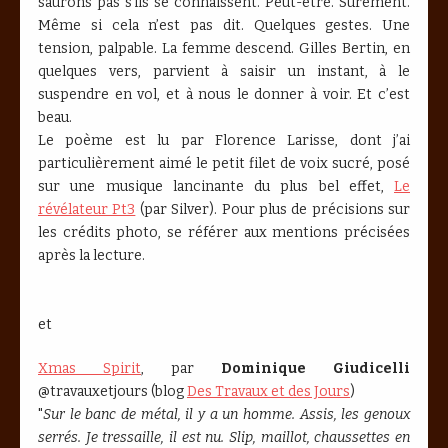
saurons pas s’ils se connaissent. Peut-être. Sûrement.
Même si cela n’est pas dit. Quelques gestes. Une
tension, palpable. La femme descend. Gilles Bertin, en
quelques vers, parvient à saisir un instant, à le
suspendre en vol, et à nous le donner à voir. Et c’est
beau.
Le poème est lu par Florence Larisse, dont j’ai
particulièrement aimé le petit filet de voix sucré, posé
sur une musique lancinante du plus bel effet,
Le
révélateur Pt3
(par Silver). Pour plus de précisions sur
les crédits photo, se référer aux mentions précisées
après la lecture.
et
Xmas Spirit
, par
Dominique Giudicelli
@travauxetjours (blog
Des Travaux et des Jours
)
"
Sur le banc de métal, il y a un homme. Assis, les genoux
serrés. Je tressaille, il est nu. Slip, maillot, chaussettes en