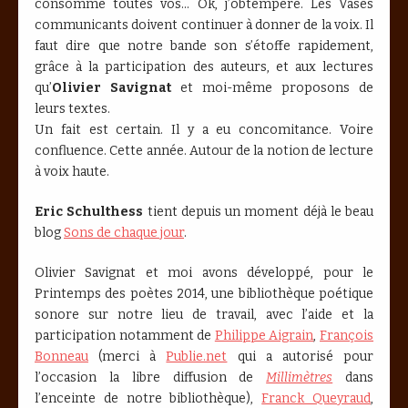
consommé toutes vos... Ok, j’obtempère. Les Vases
communicants doivent continuer à donner de la voix. Il
faut dire que notre bande son s’étoffe rapidement,
grâce à la participation des auteurs, et aux lectures
qu’
Olivier Savignat
et moi-même proposons de
leurs textes.
Un fait est certain. Il y a eu concomitance. Voire
confluence. Cette année. Autour de la notion de lecture
à voix haute.
Eric Schulthess
tient depuis un moment déjà le beau
blog
Sons de chaque jour
.
Olivier Savignat et moi avons développé, pour le
Printemps des poètes 2014, une bibliothèque poétique
sonore sur notre lieu de travail, avec l’aide et la
participation notamment de
Philippe Aigrain
,
François
Bonneau
(merci à
Publie.net
qui a autorisé pour
l’occasion la libre diffusion de
Millimètres
dans
l’enceinte de notre bibliothèque),
Franck Queyraud
,