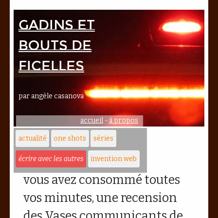
Gadins et
bouts de
ficelles
par angèle casanova
accueil
-
à propos
actualité
one shots
séries
écrire avec les autres
invention web
vous avez consommé toutes
vos minutes, une recension
des Vases communicants de