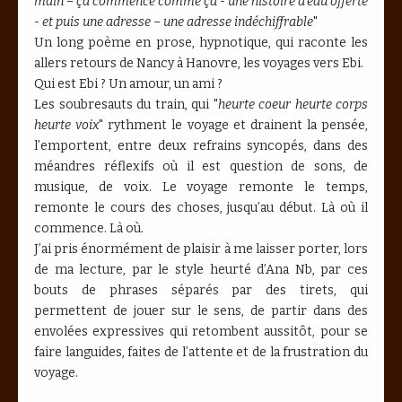
main – ça commence comme ça - une histoire d’eau offerte
- et puis une adresse – une adresse indéchiffrable
"
Un long poème en prose, hypnotique, qui raconte les
allers retours de Nancy à Hanovre, les voyages vers Ebi.
Qui est Ebi ? Un amour, un ami ?
Les soubresauts du train, qui "
heurte coeur heurte corps
heurte voix
" rythment le voyage et drainent la pensée,
l’emportent, entre deux refrains syncopés, dans des
méandres réflexifs où il est question de sons, de
musique, de voix. Le voyage remonte le temps,
remonte le cours des choses, jusqu’au début. Là où il
commence. Là où.
J’ai pris énormément de plaisir à me laisser porter, lors
de ma lecture, par le style heurté d’Ana Nb, par ces
bouts de phrases séparés par des tirets, qui
permettent de jouer sur le sens, de partir dans des
envolées expressives qui retombent aussitôt, pour se
faire languides, faites de l’attente et de la frustration du
voyage.