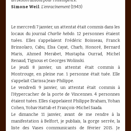
un besoin absolu pour l’intelligence.
"
Simone Weil
.
L’enracinement
(1943)
Le mercredi 7 janvier, un attentat était commis dans les
locaux du journal
Charlie hebdo
. 12 personnes étaient
tuées. Elles s’appelaient Frédéric Boisseau, Franck
Brinsolaro, Cabu, Elsa Cayat, Charb, Honoré, Bernard
Maris, Ahmed Merabet, Mustapha Ourrad, Michel
Renaud, Tignous et Georges Wolinski.
Le jeudi 8 janvier, un attentat était commis à
Montrouge, en pleine rue. 1 personne était tuée. Elle
s’appelait Clarissa Jean-Philippe.
Le vendredi 9 janvier, un attentat était commis à
l’Hypercacher de la porte de Vincennes. 4 personnes
étaient tuées. Elles s’appelaient Philippe Braham, Yohan
Cohen, Yohav Hattab et François-Michel Saada.
Le dimanche 11 janvier, avant de me rendre à la
manifestation à Belfort, je publiais, la gorge serrée, la
liste des Vases communicants de février 2015. Je