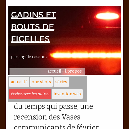
Gadins et
bouts de
ficelles
par angèle casanova
accueil
-
à propos
actualité
one shots
séries
écrire avec les autres
invention web
du temps qui passe, une
recension des Vases
communicants de février