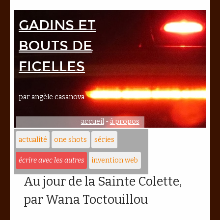
Gadins et
bouts de
ficelles
par angèle casanova
accueil
-
à propos
actualité
one shots
séries
écrire avec les autres
invention web
Au jour de la Sainte Colette,
par Wana Toctouillou