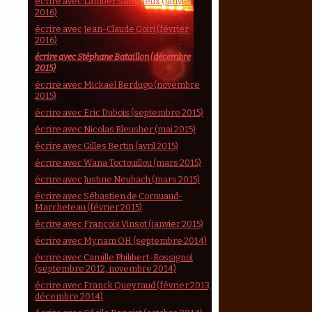
écrire avec Lamber Savigneux (janvier
2016)
écrire avec Jean-Claude Goiri (février
2016)
écrire avec Stéphane Bataillon (décembre
2015)
écrire avec Mickaël Berdugo (novembre
2015)
écrire avec Eric Dubois (septembre 2015)
écrire avec Nicolas Bleusher (mai 2015)
écrire avec Gilles Bertin (avril 2015)
écrire avec Wana Toctouillou (mars 2015)
écrire avec Justine Neubach (mars 2015)
écrire avec Sébastien de Cornuaud-
Marcheteau (février 2015)
écrire avec François Vinsot (janvier 2015)
écrire avec Myriam OH (septembre 2014)
écrire avec Camille Philibert-Rossignol
(septembre 2012, novembre 2014)
écrire avec Franck Queyraud (février 2013,
décembre 2014)