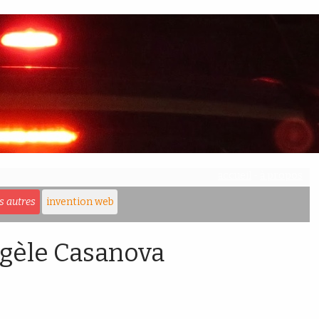
accueil
-
à propos
es autres
invention web
Angèle Casanova