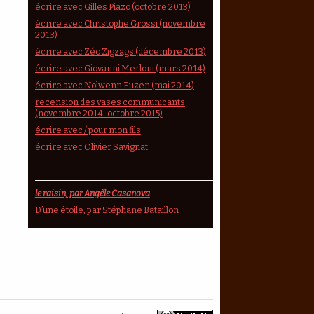
écrire avec Gilles Piazo (octobre 2013)
écrire avec Christophe Grossi (novembre
2013)
écrire avec Zéo Zigzags (décembre 2013)
écrire avec Giovanni Merloni (mars 2014)
écrire avec Nolwenn Euzen (mai 2014)
recension des vases communicants
(novembre 2014-octobre 2015)
écrire avec / pour mon fils
écrire avec Olivier Savignat
le raisin, par Angèle Casanova
D’une étoile, par Stéphane Bataillon