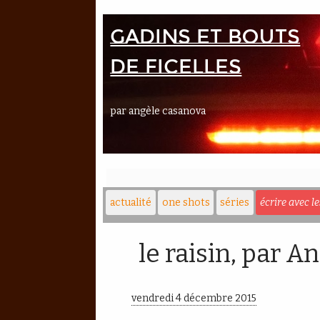
Gadins et bouts
de ficelles
par angèle casanova
actualité
one shots
séries
écrire avec l
le raisin, par 
vendredi 4 décembre 2015