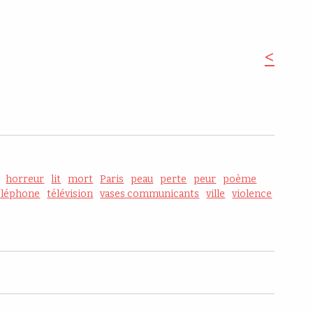
<
horreur
lit
mort
Paris
peau
perte
peur
poème
éléphone
télévision
vases communicants
ville
violence