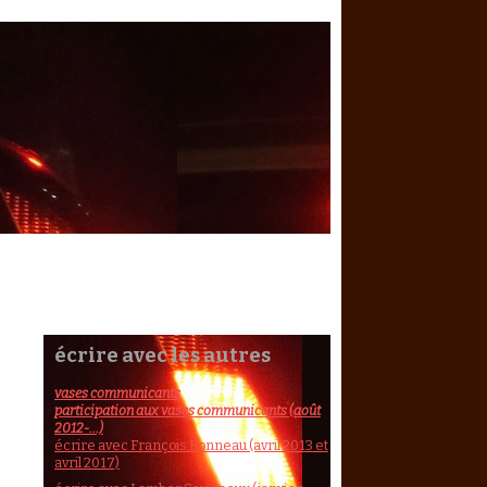
écrire avec les autres
vases communicants
participation aux vases communicants (août
2012-...)
écrire avec François Bonneau (avril 2013 et
avril 2017)