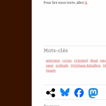
Pour lire mon texte, allez
là
.
Mots-clés
angoisse
corps
criminel
deuil
eau
sang
solitude
Stéphane Bataillon
t
visage