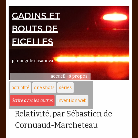
Gadins et
bouts de
ficelles
par angèle casanova
accueil
-
à propos
actualité
one shots
séries
écrire avec les autres
invention web
Relativité, par Sébastien de
Cornuaud-Marcheteau