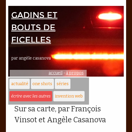
Gadins et
bouts de
ficelles
par angèle casanova
accueil
-
à propos
actualité
one shots
séries
écrire avec les autres
invention web
Sur sa carte, par François
Vinsot et Angèle Casanova