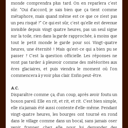
monde comprendra plus tard. On en reparlera c’est
sûr. "Oui d’accord, je sais bien que ça tient comme
métaphore, mais quand même est ce que ce n’est pas
un peu risqué ?" Ce qui est sûr, c’est qu’elle est devenue
invisible depuis vingt quatre heures, pas un seul signe
sur la toile, rien dans la garde rapprochée, à moins que
tout le petit monde le garde pour soi. Vingt-quatre
heures, une éternité ! Mais qu’est-ce qui a bien pu se
passer ? C’est la question officielle. Les réponses ne
vont pas tarder à pleuvoir comme des météorites aux
ères glaciaires, et puis viendra le moment où l’on
commencera à y voir plus clair. Enfin peut-être.
A.C.
Disparaître comme ça, d’un coup, après avoir foutu un
boxon pareil. Elle en rit, et rit, et rit. C’est bien simple,
elle n’a jamais été aussi contente d’elle-même. Pendant
vingt-quatre heures, les bourges ont tourné en rond
dans le village comme dans un bocal, sans jamais oser
venir frapper chez elle pour lui demander des