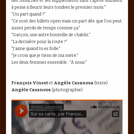
des mouches et les suppléments sans capote suffisent
à peine à fleurir leurs tombes le premier mois."
"On part quand ?"
"Ce sont des billets open mais on part dès que l’on peut.
Assez perdu de temps comme ça."
"Garçon, une autre bouteille de chablis."
"La dernière pour la route ?"
"J’aime quand tu es folle."
"Je crois que je tiens de ma mère."
Les deux femmes ensemble : "À nous."
François Vinsot
et
Angèle Casanova
(texte)
Angèle Casanova
(photographie)