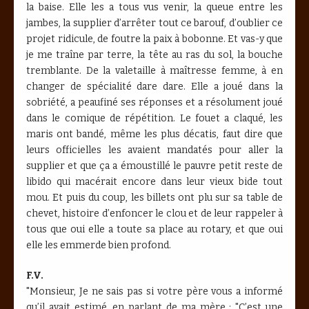
la baise. Elle les a tous vus venir, la queue entre les
jambes, la supplier d’arrêter tout ce barouf, d’oublier ce
projet ridicule, de foutre la paix à bobonne. Et vas-y que
je me traîne par terre, la tête au ras du sol, la bouche
tremblante. De la valetaille à maîtresse femme, à en
changer de spécialité dare dare. Elle a joué dans la
sobriété, a peaufiné ses réponses et a résolument joué
dans le comique de répétition. Le fouet a claqué, les
maris ont bandé, même les plus décatis, faut dire que
leurs officielles les avaient mandatés pour aller la
supplier et que ça a émoustillé le pauvre petit reste de
libido qui macérait encore dans leur vieux bide tout
mou. Et puis du coup, les billets ont plu sur sa table de
chevet, histoire d’enfoncer le clou et de leur rappeler à
tous que oui elle a toute sa place au rotary, et que oui
elle les emmerde bien profond.
F.V.
"Monsieur, Je ne sais pas si votre père vous a informé
qu’il avait estimé, en parlant de ma mère : "C’est une