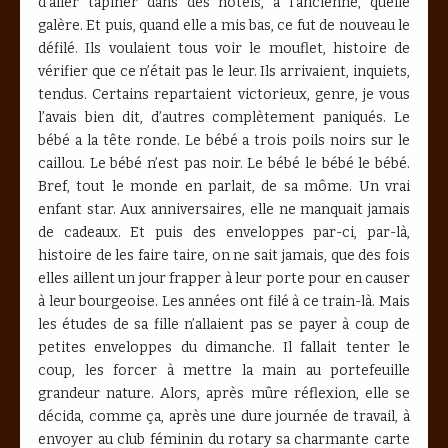
d’aller tapiner dans des hôtels, à l’ancienne, quelle
galère. Et puis, quand elle a mis bas, ce fut de nouveau le
défilé. Ils voulaient tous voir le mouflet, histoire de
vérifier que ce n’était pas le leur. Ils arrivaient, inquiets,
tendus. Certains repartaient victorieux, genre, je vous
l’avais bien dit, d’autres complètement paniqués. Le
bébé a la tête ronde. Le bébé a trois poils noirs sur le
caillou. Le bébé n’est pas noir. Le bébé le bébé le bébé.
Bref, tout le monde en parlait, de sa môme. Un vrai
enfant star. Aux anniversaires, elle ne manquait jamais
de cadeaux. Et puis des enveloppes par-ci, par-là,
histoire de les faire taire, on ne sait jamais, que des fois
elles aillent un jour frapper à leur porte pour en causer
à leur bourgeoise. Les années ont filé à ce train-là. Mais
les études de sa fille n’allaient pas se payer à coup de
petites enveloppes du dimanche. Il fallait tenter le
coup, les forcer à mettre la main au portefeuille
grandeur nature. Alors, après mûre réflexion, elle se
décida, comme ça, après une dure journée de travail, à
envoyer au club féminin du rotary sa charmante carte