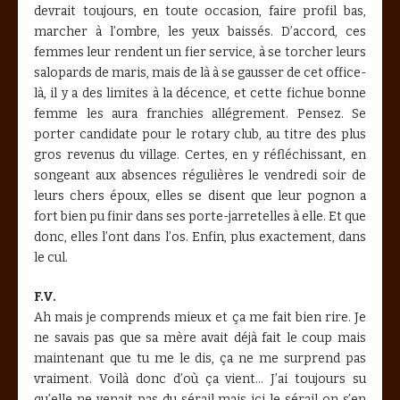
devrait toujours, en toute occasion, faire profil bas,
marcher à l’ombre, les yeux baissés. D’accord, ces
femmes leur rendent un fier service, à se torcher leurs
salopards de maris, mais de là à se gausser de cet office-
là, il y a des limites à la décence, et cette fichue bonne
femme les aura franchies allégrement. Pensez. Se
porter candidate pour le rotary club, au titre des plus
gros revenus du village. Certes, en y réfléchissant, en
songeant aux absences régulières le vendredi soir de
leurs chers époux, elles se disent que leur pognon a
fort bien pu finir dans ses porte-jarretelles à elle. Et que
donc, elles l’ont dans l’os. Enfin, plus exactement, dans
le cul.
F.V.
Ah mais je comprends mieux et ça me fait bien rire. Je
ne savais pas que sa mère avait déjà fait le coup mais
maintenant que tu me le dis, ça ne me surprend pas
vraiment. Voilà donc d’où ça vient… J’ai toujours su
qu’elle ne venait pas du sérail mais ici le sérail on s’en