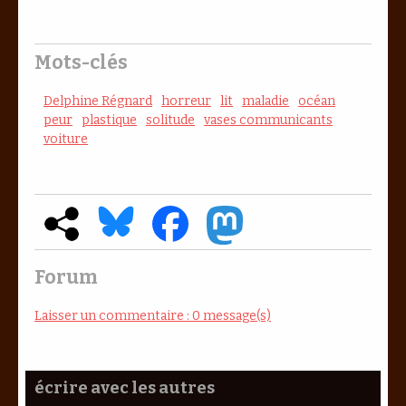
Mots-clés
Delphine Régnard
horreur
lit
maladie
océan
peur
plastique
solitude
vases communicants
voiture
Forum
Laisser un commentaire : 0 message(s)
écrire avec les autres