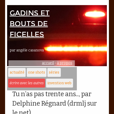
Gadins et
bouts de
ficelles
par angèle casanova
accueil
-
à propos
actualité
one shots
séries
écrire avec les autres
invention web
Tu n’as pas trente ans..., par
Delphine Régnard (drmlj sur
le net)