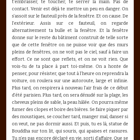
t’embrasser, te toucher, te serrer la main. Pas de
contact. Venir est déjà te mettre un peu en danger. On
s’assoit sur le fauteuil près de la fenêtre. Et on cause. De
l’extérieur. Assis sur ce fauteuil, on regarde
alternativement ta bulle et la fenêtre. Et la fenêtre
donne sur le reste du bâtiment construit de telle sorte
que de cette fenêtre on ne puisse voir que des murs
pleins de fenêtres, on ne voit pas le ciel, sauf à faire un
effort. Ce ne sont que reflets, et on ne voit rien. Que
vois-tu de ta place à part toi-même. On a honte de
penser, pour résister, que tout à l’heure on reprendra la
voiture, on roulera sur une autoroute, large et infinie.
Plus tard, on respirera à nouveau l’air frais de ce début
d’été parisien. Plus tard, on sera dénudé sur la plage, les
cheveux pleins de sable, la peau hâlée. On pourra même
fumer des clopes et boire des bières. Se faire piquer par
des moustiques, se coucher tard, manger mal, danser si
on veut, ne pas dormir aussi. Et puis, tu es là, statue de
Bouddha sur ton lit, qui souris, qui apaises et rassures.
Tu n’es pas encore déclaré en vie, sorti d’affaire. Que se