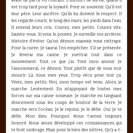
avant de partir en courant. L’instinct de survie, quand il
est trop tard pour la loyauté. Pour se souvenir. Qu’il est
leur père. Leur ancêtre. Qu’ils lui doivent le respect. Il
les regarde courir, le long des murs, les pieds dans l’eau.
Il entend leurs cris. Courez, mes petits. Courez vite.
Sauvez-vous. Si vous le pouvez. Je surveille vos arrières.
Histoire d’éviter. Qu’un démon mauvais vous rattrape.
Pour la curée. Je saurai l’en empêcher. S’il se présente.
Je lèverai ma canne. Je mettrai tout dans ce
mouvement. Tout ce que j’ai. Tout mon amour. Je
l’assommerai, ce démon. Tout plutôt que de vous voir
mourir. Là. Sous mes yeux. Trop vécu pour voir ça.
Vivez, mes petits. Moi, mon temps est venu. Alors, je
marche. Lentement. En m’appuyant de toutes mes
forces sur ma canne noueuse. Je marche en tanguant
doucement sous les coups de boutoir de la terre. Je
marche vers l’océan. Je le rejoins. Je le défie. Oui. Je te
défie. Mon dieu. Pourquoi. Nous t’avons toujours
honoré. Nous avons développé ces connaissances qui
te font ombrage. Mais pour le bien des nôtres. Qu’y a-t-