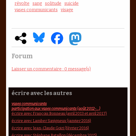
révolte
sang
solitude
suicide
vases communicants
visage
Forum
Laisser un commentaire : 0 message(s)
écrire avec les autres
vases communicants
participation aux vases communicants (août 2012-...)
écrire avec François Bonneau (avril 2013 et avril 2017)
écrire avec Lamber Savigneux (janvier 2016)
écrire avec Jean-Claude Goiri (février 2016)
écrire avec Stéphane Bataillon (décembre 2015)