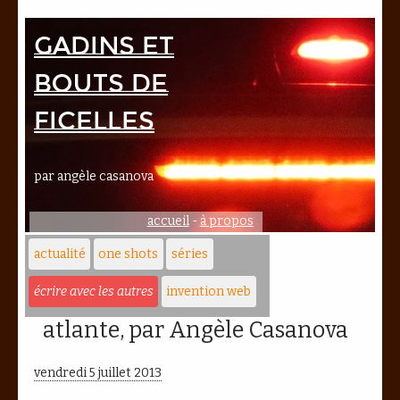
Gadins et
bouts de
ficelles
par angèle casanova
accueil
-
à propos
actualité
one shots
séries
écrire avec les autres
invention web
atlante, par Angèle Casanova
vendredi 5 juillet 2013