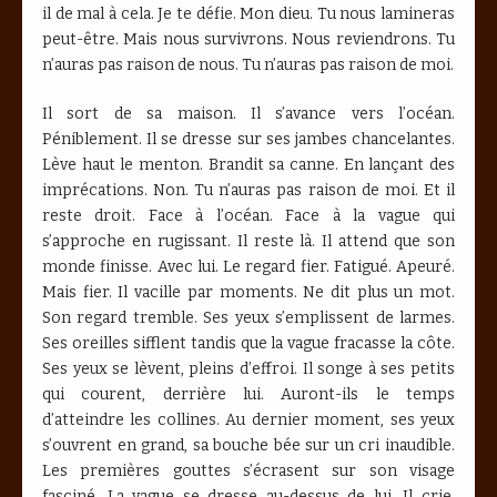
il de mal à cela. Je te défie. Mon dieu. Tu nous lamineras
peut-être. Mais nous survivrons. Nous reviendrons. Tu
n’auras pas raison de nous. Tu n’auras pas raison de moi.
Il sort de sa maison. Il s’avance vers l’océan.
Péniblement. Il se dresse sur ses jambes chancelantes.
Lève haut le menton. Brandit sa canne. En lançant des
imprécations. Non. Tu n’auras pas raison de moi. Et il
reste droit. Face à l’océan. Face à la vague qui
s’approche en rugissant. Il reste là. Il attend que son
monde finisse. Avec lui. Le regard fier. Fatigué. Apeuré.
Mais fier. Il vacille par moments. Ne dit plus un mot.
Son regard tremble. Ses yeux s’emplissent de larmes.
Ses oreilles sifflent tandis que la vague fracasse la côte.
Ses yeux se lèvent, pleins d’effroi. Il songe à ses petits
qui courent, derrière lui. Auront-ils le temps
d’atteindre les collines. Au dernier moment, ses yeux
s’ouvrent en grand, sa bouche bée sur un cri inaudible.
Les premières gouttes s’écrasent sur son visage
fasciné. La vague se dresse au-dessus de lui. Il crie.