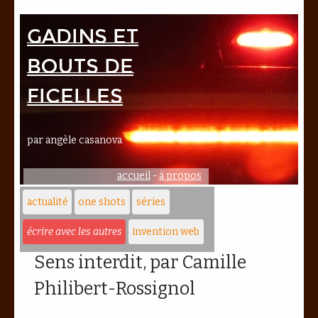
Gadins et
bouts de
ficelles
par angèle casanova
accueil
-
à propos
actualité
one shots
séries
écrire avec les autres
invention web
Sens interdit, par Camille
Philibert-Rossignol