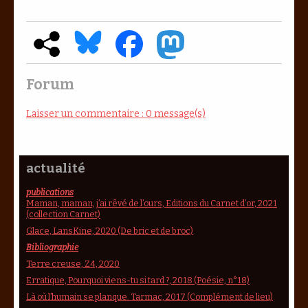
Forum
Laisser un commentaire : 0 message(s)
actualité
publications
Maman, maman, j’ai rêvé de l’ours, Editions du Carnet d’or, 2021
(collection Carnet)
Glace, LansKine, 2020 (De bric et de broc)
Bibliographie
Terre creuse, Z4, 2020
Erratique, Pourquoi viens-tu si tard ?, 2018 (Poésie, n°18)
Là où l’humain se planque. Tarmac, 2017 (Complément de lieu)