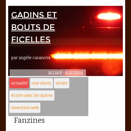
Gadins et
bouts de
ficelles
par angèle casanova
accueil
-
à propos
actualité
one shots
séries
écrire avec les autres
invention web
Fanzines