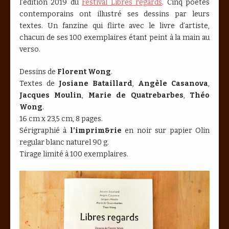
l’édition 2019 du
Festival Libres regards
. Cinq poètes
contemporains ont illustré ses dessins par leurs
textes. Un fanzine qui flirte avec le livre d’artiste,
chacun de ses 100 exemplaires étant peint à la main au
verso.
Dessins de
Florent Wong
.
Textes de
Josiane Bataillard
,
Angèle Casanova
,
Jacques Moulin
,
Marie de Quatrebarbes
,
Théo
Wong
.
16 cm x 23,5 cm, 8 pages.
Sérigraphié à
l’imprim&rie
en noir sur papier Olin
regular blanc naturel 90 g.
Tirage limité à 100 exemplaires.