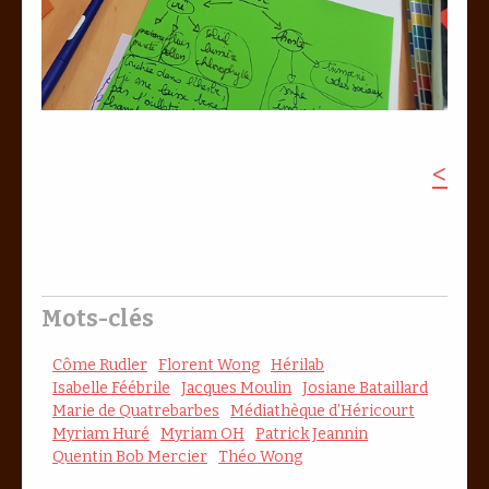
<
Mots-clés
Côme Rudler
Florent Wong
Hérilab
Isabelle Féébrile
Jacques Moulin
Josiane Bataillard
Marie de Quatrebarbes
Médiathèque d’Héricourt
Myriam Huré
Myriam OH
Patrick Jeannin
Quentin Bob Mercier
Théo Wong