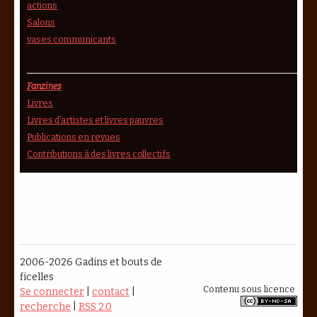
actions
Salons
vases communicants
Fanzines
Livres
Livres d’artistes et livres pauvres
Publications en revues
Contributions à des livres collectifs
2006-2026 Gadins et bouts de
ficelles
Contenu sous licence
Se connecter
|
contact
|
recherche
|
RSS 2.0