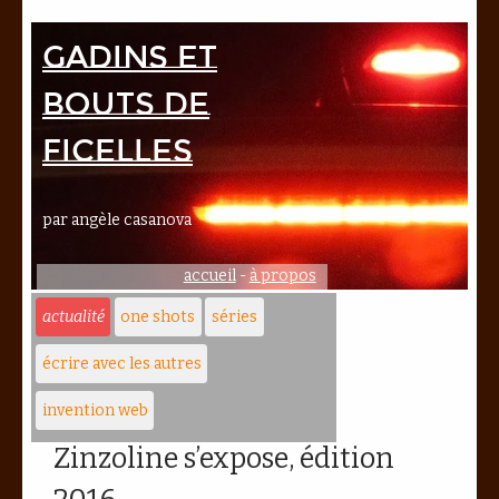
Gadins et
bouts de
ficelles
par angèle casanova
accueil
-
à propos
actualité
one shots
séries
écrire avec les autres
invention web
Zinzoline s’expose, édition