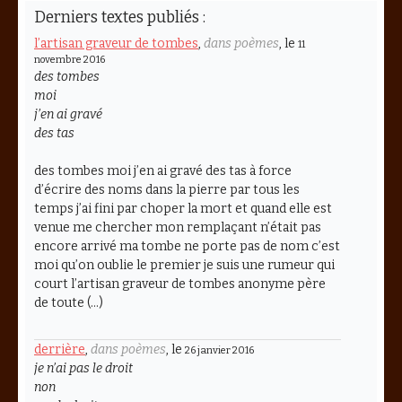
Derniers textes publiés :
l’artisan graveur de tombes
,
dans poèmes
, le
11
novembre 2016
des tombes
moi
j’en ai gravé
des tas
des tombes moi j’en ai gravé des tas à force
d’écrire des noms dans la pierre par tous les
temps j’ai fini par choper la mort et quand elle est
venue me chercher mon remplaçant n’était pas
encore arrivé ma tombe ne porte pas de nom c’est
moi qu’on oublie le premier je suis une rumeur qui
court l’artisan graveur de tombes anonyme père
de toute (…)
derrière
,
dans poèmes
, le
26 janvier 2016
je n’ai pas le droit
non