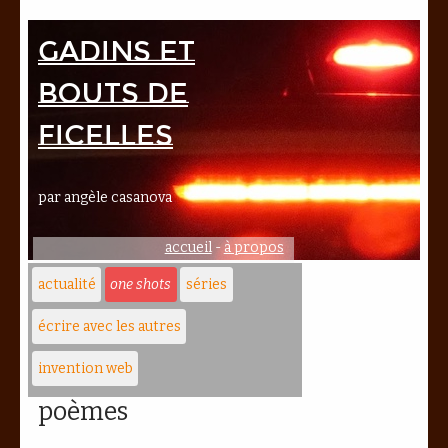
Gadins et
bouts de
ficelles
par angèle casanova
accueil
-
à propos
actualité
one shots
séries
écrire avec les autres
invention web
poèmes