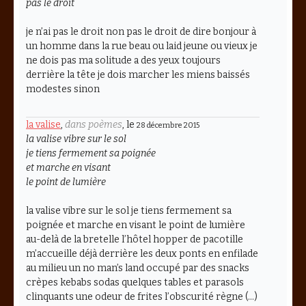
pas le droit
je n’ai pas le droit non pas le droit de dire bonjour à
un homme dans la rue beau ou laid jeune ou vieux je
ne dois pas ma solitude a des yeux toujours
derrière la tête je dois marcher les miens baissés
modestes sinon
la valise
,
dans poèmes
, le
28 décembre 2015
la valise vibre sur le sol
je tiens fermement sa poignée
et marche en visant
le point de lumière
la valise vibre sur le sol je tiens fermement sa
poignée et marche en visant le point de lumière
au-delà de la bretelle l’hôtel hopper de pacotille
m’accueille déjà derrière les deux ponts en enfilade
au milieu un no man’s land occupé par des snacks
crèpes kebabs sodas quelques tables et parasols
clinquants une odeur de frites l’obscurité règne (…)