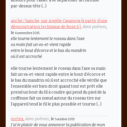
amours pour l’aider à se dépareiller la chemise
par-dessus tête (…)
anche / hanche, par Angèle Casanova (à partir d’une
démonstration technique de Rose S.)
,
dans poèmes
,
le
6 novembre 2015
elle tourne lentement le roseau dans l’axe
sa main fait un va-et-vient rapide
entre le bout d’écorce et le bas du mandrin
où il est accroché
elle tourne lentement le roseau dans l’axe sa main
fait un va-et-vient rapide entre le bout d’écorce et
le bas du mandrin où il est accroché elle vérifie que
l’ensemble est bien droit quand tout est prêt elle
prend un bout du fil à coudre qui pend du pied de la
coiffeuse fait un nœud autour du roseau tire sur
l’appareil tend le fil le plus possible et tourne (…)
vortex
,
dans poèmes
, le
5 octobre 2015
J’ai le plaisir de vous annoncer la publication de mon