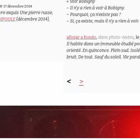
« Voir Bobigny
 le
17 décembre 2014
– Il n’y a rien à voir à Bobigny.
avre exquis
Une pierre russe
,
– Pourquoi, ça n’existe pas ?
AMPOULE
(décembre 2014),
– Si, ça existe, mais il n’y a rien à voi
aflojar a fondo
,
dans photo-textes
, l
Il habite dans un immeuble étudié po
orienté. En quinconce. Plein sud. Iso
bruit. De tout. Sauf du soleil. Vie para
<
>