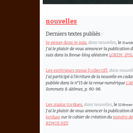
nouvelles
Derniers textes publiés :
Je pense donc je suis
,
dans nouvelles
, le
15 octo
J’ai le plaisir de vous annoncer la publication
suis
dans la Revue-blog aléatoire
LOREM_IPSU
Les extérieurs mous [collectif]
,
dans nouvel
J’ai participé à l’écriture de la nouvelle en cad
publiée dans le n°15 de la revue numérique
L’
Sommets & Abîmes
, p. 90-98.
Les mains tordues
,
dans nouvelles
, le
22 février
J’ai le plaisir de vous annoncer la publication
tordues
sur le cahier de création du
numéro de 
REMUE.NET
.