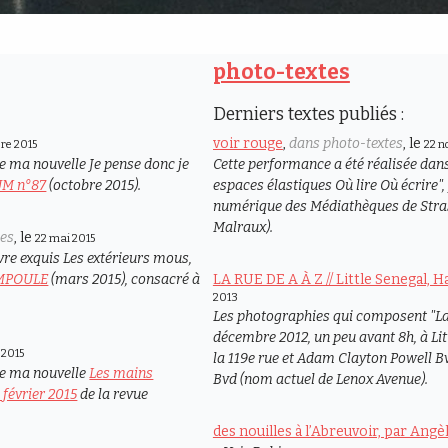
photo-textes
Derniers textes publiés :
voir rouge
,
dans photo-textes
, le
bre 2015
22 n
 de ma nouvelle
Je pense donc je
Cette performance a été réalisée dans
M n°87
(octobre 2015).
espaces élastiques Où lire Où écrire",
numérique des Médiathèques de Stras
Malraux).
les
, le
22 mai 2015
avre exquis
Les extérieurs mous
,
AMPOULE
(mars 2015), consacré à
LA RUE DE A À Z // Little Senegal, 
2013
Les photographies qui composent "La 
décembre 2012, un peu avant 8h, à Lit
 2015
la 119e rue et Adam Clayton Powell Bvd
 de ma nouvelle
Les mains
Bvd (nom actuel de Lenox Avenue).
février 2015
de la revue
des nouilles à l’Abreuvoir, par Ang