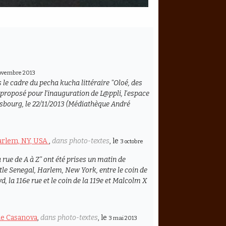
ovembre 2013
 le cadre du pecha kucha littéraire "Oloé, des
 proposé pour l’inauguration de L@ppli, l’espace
bourg, le 22/11/2013 (Médiathèque André
Harlem, NY, USA
,
dans photo-textes
, le
3 octobre
rue de A à Z" ont été prises un matin de
tle Senegal, Harlem, New York, entre le coin de
, la 116e rue et le coin de la 119e et Malcolm X
èle Casanova
,
dans photo-textes
, le
3 mai 2013