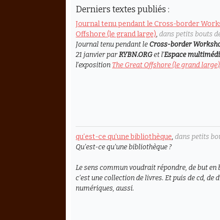
Derniers textes publiés :
Journal tenu pendant le Cross-border Work
Offshore (le grand large)
,
dans petits bouts de
Journal tenu pendant le
Cross-border Worksh
21 janvier par
RYBN.ORG
et l’
Espace multimédi
l’exposition
The Great Offshore (le grand large)
qu’est-ce qu’une bibliothèque
,
dans petits bo
Qu’est-ce qu’une bibliothèque ?
Le sens commun voudrait répondre, de but en b
c’est une collection de livres. Et puis de cd, d
numériques, aussi.