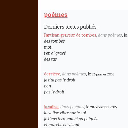
poèmes
Derniers textes publiés :
l’artisan graveur de tombes
,
dans poèmes
, l
des tombes
moi
j’en ai gravé
des tas
derrière
,
dans poèmes
, le
26 janvier 2016
je n’ai pas le droit
non
pas le droit
la valise
,
dans poèmes
, le
28 décembre 2015
la valise vibre sur le sol
je tiens fermement sa poignée
et marche en visant