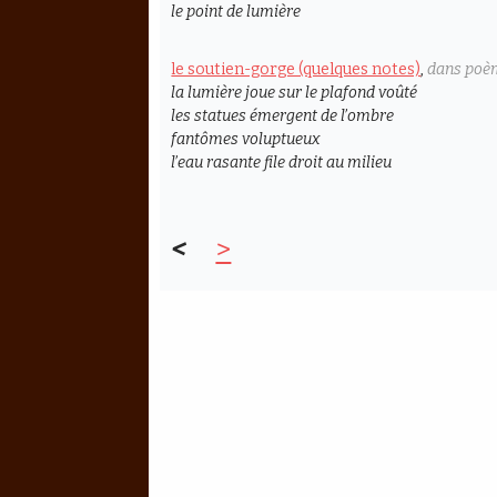
le point de lumière
le soutien-gorge (quelques notes)
,
dans poè
la lumière joue sur le plafond voûté
les statues émergent de l’ombre
fantômes voluptueux
l’eau rasante file droit au milieu
<
>