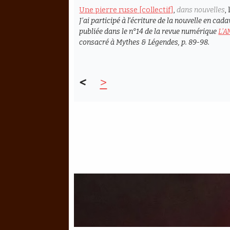
Une pierre russe [collectif]
,
dans nouvelles
,
J’ai participé à l’écriture de la nouvelle en cad
publiée dans le n°14 de la revue numérique
L’
consacré à
Mythes & Légendes
, p. 89-98.
<
>