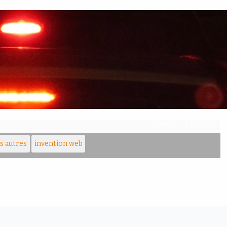
accueil
-
à propos
es autres
invention web