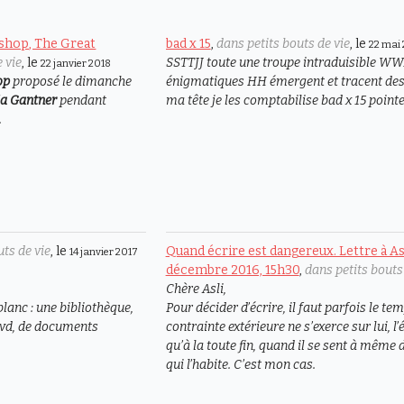
shop, The Great
bad x 15
,
dans petits bouts de vie
, le
22 mai
 vie
, le
SSTTJJ toute une troupe intraduisible
22 janvier 2018
op
proposé le dimanche
énigmatiques HH émergent et tracent d
a Gantner
pendant
ma tête je les comptabilise bad x 15 point
.
uts de vie
, le
Quand écrire est dangereux. Lettre à As
14 janvier 2017
décembre 2016, 15h30
,
dans petits bouts
Chère Asli,
lanc : une bibliothèque,
Pour décider d’écrire, il faut parfois le t
e dvd, de documents
contrainte extérieure ne s’exerce sur lui, l’
qu’à la toute fin, quand il se sent à même
qui l’habite. C’est mon cas.