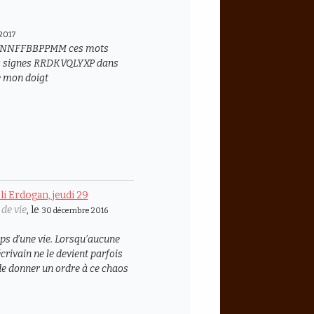
 2017
 WWNNFFBBPPMM ces mots
es signes RRDKVQLYXP dans
e mon doigt
li Erdogan, jeudi 29
 de vie
, le
30 décembre 2016
emps d’une vie. Lorsqu’aucune
écrivain ne le devient parfois
 de donner un ordre à ce chaos