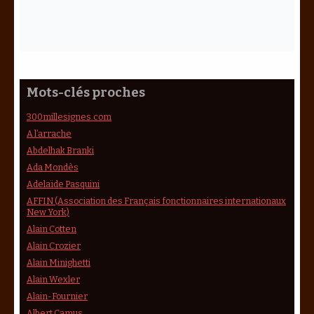
Mots-clés proches
300millesignes.com
A l’arrache
Abdelhak Branki
Ada Mondès
Adelaïde Pasquini
AFFIN (Association des Français fonctionnaires internationaux
New York)
Alain Cotten
Alain Crozier
Alain Minighetti
Alain Wexler
Alain-Fournier
Albert Camus