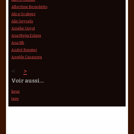
Albertine Benedetto
Alice Scaliger
Alix Geysels
Amélie Guyot
Ana Mejia Eslava
Ana Nb
André Rougier
Angèle Casanova
<
>
Voir aussi…
lieux
tags