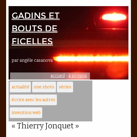
Gadins et
bouts de
ficelles
par angèle casanova
accueil
-
à propos
actualité
one shots
séries
écrire avec les autres
invention web
« Thierry Jonquet »