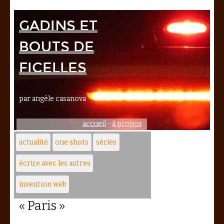
Gadins et
bouts de
ficelles
par angèle casanova
accueil
-
à propos
actualité
one shots
séries
écrire avec les autres
invention web
« Paris »