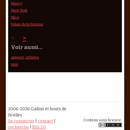
Nancy
New York
Nice
Palais de la Femme
<
>
Voir aussi…
auteurs, artistes
tags
2006-2026 Gadins et bouts de
ficelles
Contenu sous licence
Se connecter
|
contact
|
recherche
|
RSS 2.0