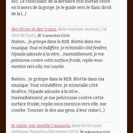
sec. Le chou blanc de la dernière fois m’était resté
en travers de la gorge. Je le guide vers le flanc droit
de la (…)
des vitres et des trains
,
dans maman, maman, j’ai
rêvé de l’ours
, le
3 novembre 2006
Nation… Je grimpe dans le RER. Blottie dans ma
musique. Tout m’indiffère. Je m’installe côté fenêtre,
l’épaule adossée à la vitre… Insensiblement, je me
pelotonne contre cette surface froide, replie mon
menton vers elle, me courbe.
Nation… Je grimpe dans le RER. Blottie dans ma
musique. Tout m’indiffère. Je m’installe côté
fenêtre, l’épaule adossée à la vitre…
Insensiblement, je me pelotonne contre cette
surface froide, replie mon menton vers elle, me
courbe. Tourner le dos aux gens, à leur mine (…)
le raisin, par Angèle Casanova
,
dans écrire avec
Stéphane Bataillon (décembre 2015)
, le
4 décembre 2015