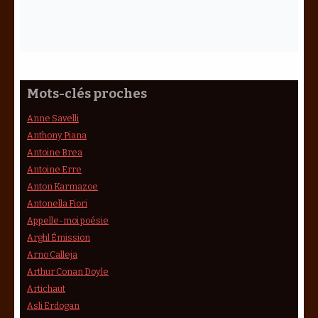
Mots-clés proches
Anne Savelli
Anthony Piana
Antoine Brea
Antoine Erre
Anton Karmazoe
Antonella Fiori
Appelle-moi poésie
Arghl Émission
Arno Calleja
Arthur Conan Doyle
Artichaut
Asli Erdogan