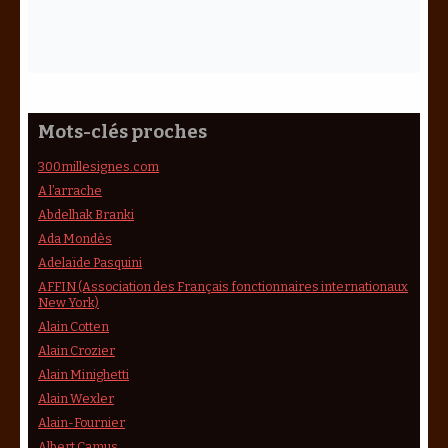
Mots-clés proches
300millesignes.com
A l’arrache
Abdelhak Branki
Ada Mondès
Adelaïde Pasquini
AFFIN (Association des Français fonctionnaires internationaux
New York)
Alain Cotten
Alain Crozier
Alain Minighetti
Alain Wexler
Alain-Fournier
Albert Camus