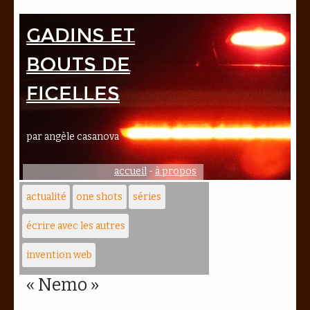
Gadins et
bouts de
ficelles
par angèle casanova
accueil
-
à propos
actualité
one shots
séries
écrire avec les autres
invention web
« Nemo »