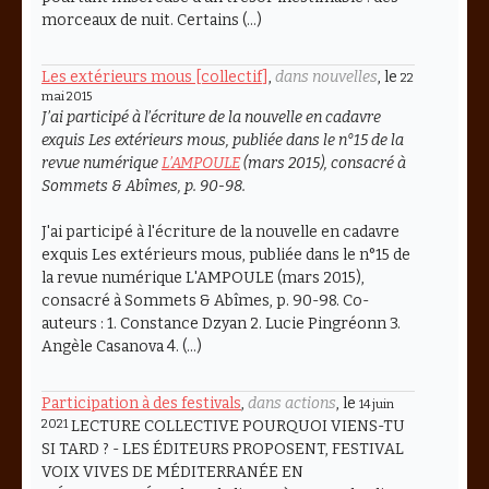
morceaux de nuit. Certains (…)
Les extérieurs mous [collectif]
,
dans nouvelles
, le
22
mai 2015
J’ai participé à l’écriture de la nouvelle en cadavre
exquis
Les extérieurs mous
, publiée dans le n°15 de la
revue numérique
L’AMPOULE
(mars 2015), consacré à
Sommets & Abîmes
, p. 90-98.
J'ai participé à l'écriture de la nouvelle en cadavre
exquis Les extérieurs mous, publiée dans le n°15 de
la revue numérique L'AMPOULE (mars 2015),
consacré à Sommets & Abîmes, p. 90-98. Co-
auteurs : 1. Constance Dzyan 2. Lucie Pingréonn 3.
Angèle Casanova 4. (…)
Participation à des festivals
,
dans actions
, le
14 juin
2021
LECTURE COLLECTIVE POURQUOI VIENS-TU
SI TARD ? - LES ÉDITEURS PROPOSENT, FESTIVAL
VOIX VIVES DE MÉDITERRANÉE EN