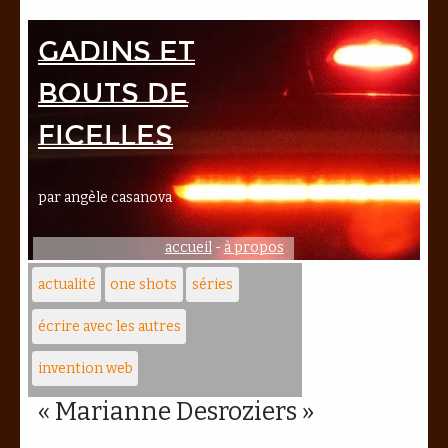
Gadins et
bouts de
ficelles
par angèle casanova
accueil
-
à propos
actualité
one shots
séries
écrire avec les autres
invention web
« Marianne Desroziers »