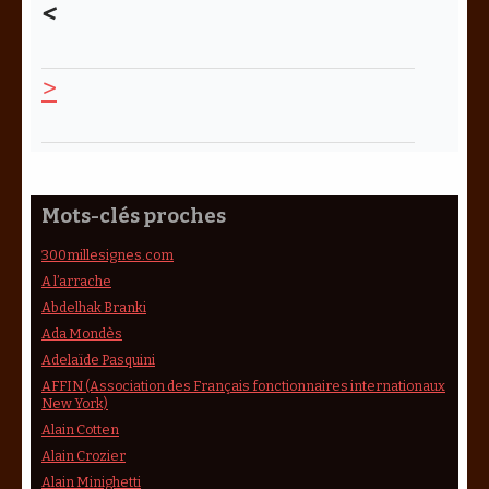
<
>
Mots-clés proches
300millesignes.com
A l’arrache
Abdelhak Branki
Ada Mondès
Adelaïde Pasquini
AFFIN (Association des Français fonctionnaires internationaux
New York)
Alain Cotten
Alain Crozier
Alain Minighetti