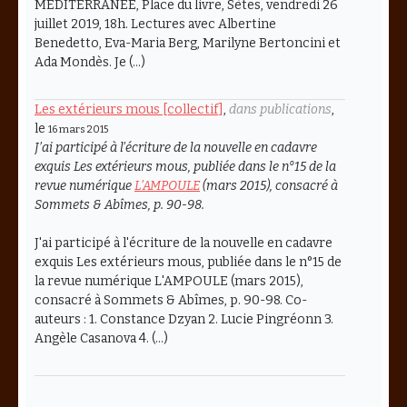
MÉDITERRANÉE, Place du livre, Sètes, vendredi 26
juillet 2019, 18h. Lectures avec Albertine
Benedetto, Eva-Maria Berg, Marilyne Bertoncini et
Ada Mondès. Je (…)
Les extérieurs mous [collectif]
,
dans publications
,
le
16 mars 2015
J’ai participé à l’écriture de la nouvelle en cadavre
exquis
Les extérieurs mous
, publiée dans le n°15 de la
revue numérique
L’AMPOULE
(mars 2015), consacré à
Sommets & Abîmes
, p. 90-98.
J'ai participé à l'écriture de la nouvelle en cadavre
exquis Les extérieurs mous, publiée dans le n°15 de
la revue numérique L'AMPOULE (mars 2015),
consacré à Sommets & Abîmes, p. 90-98. Co-
auteurs : 1. Constance Dzyan 2. Lucie Pingréonn 3.
Angèle Casanova 4. (…)