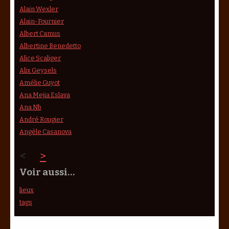
Alain Wexler
Alain-Fournier
Albert Camus
Albertine Benedetto
Alice Scaliger
Alix Geysels
Amélie Guyot
Ana Mejia Eslava
Ana Nb
André Rougier
Angèle Casanova
<
>
Voir aussi…
lieux
tags