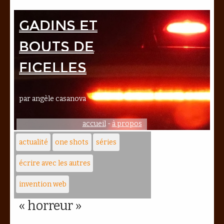
Gadins et
bouts de
ficelles
par angèle casanova
accueil
-
à propos
actualité
one shots
séries
écrire avec les autres
invention web
« horreur »