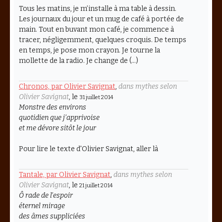
Tous les matins, je m’installe à ma table à dessin.
Les journaux du jour et un mug de café à portée de
main. Tout en buvant mon café, je commence à
tracer, négligemment, quelques croquis. De temps
en temps, je pose mon crayon. Je tourne la
mollette de la radio. Je change de (…)
Chronos, par Olivier Savignat
,
dans mythes selon
Olivier Savignat
, le
31 juillet 2014
Monstre des environs
quotidien que j’apprivoise
et me dévore sitôt le jour
Pour lire le texte d'Olivier Savignat, aller là
Tantale, par Olivier Savignat
,
dans mythes selon
Olivier Savignat
, le
21 juillet 2014
Ô rade de l’espoir
éternel mirage
des âmes suppliciées