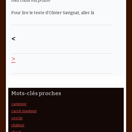
mes choix ma prison
Pour lire le texte d'Olivier Savignat, aller là
<
>
Mots-clés proches
camping
carré magique
cercle
chaleur