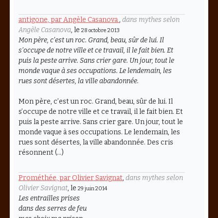
antigone, par Angèle Casanova
,
dans mythes selon
Angèle Casanova
, le
28 octobre 2013
Mon père, c’est un roc. Grand, beau, sûr de lui. Il
s’occupe de notre ville et ce travail, il le fait bien. Et
puis la peste arrive. Sans crier gare. Un jour, tout le
monde vaque à ses occupations. Le lendemain, les
rues sont désertes, la ville abandonnée.
Mon père, c’est un roc. Grand, beau, sûr de lui. Il
s’occupe de notre ville et ce travail, il le fait bien. Et
puis la peste arrive. Sans crier gare. Un jour, tout le
monde vaque à ses occupations. Le lendemain, les
rues sont désertes, la ville abandonnée. Des cris
résonnent (…)
Prométhée, par Olivier Savignat
,
dans mythes selon
Olivier Savignat
, le
29 juin 2014
Les entrailles prises
dans des serres de feu