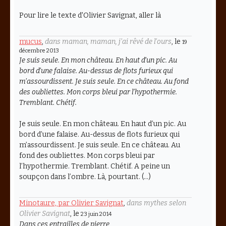
Pour lire le texte d'Olivier Savignat, aller là
mucus
,
dans maman, maman, j’ai rêvé de l’ours
, le
19
décembre 2013
Je suis seule. En mon château. En haut d’un pic. Au
bord d’une falaise. Au-dessus de flots furieux qui
m’assourdissent. Je suis seule. En ce château. Au fond
des oubliettes. Mon corps bleui par l’hypothermie.
Tremblant. Chétif.
Je suis seule. En mon château. En haut d’un pic. Au
bord d’une falaise. Au-dessus de flots furieux qui
m’assourdissent. Je suis seule. En ce château. Au
fond des oubliettes. Mon corps bleui par
l’hypothermie. Tremblant. Chétif. A peine un
soupçon dans l’ombre. Là, pourtant. (…)
Minotaure, par Olivier Savignat
,
dans mythes selon
Olivier Savignat
, le
23 juin 2014
Dans ces entrailles de pierre