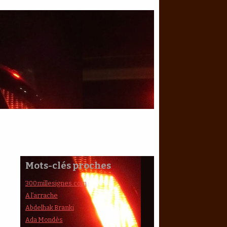
Mots-clés proches
300millesignes.com
A l’arrache
Abdelhak Branki
Ada Mondès