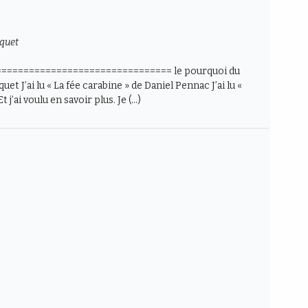
nquet
=============================== le pourquoi du
t J’ai lu « La fée carabine » de Daniel Pennac J’ai lu «
t j’ai voulu en savoir plus. Je (…)