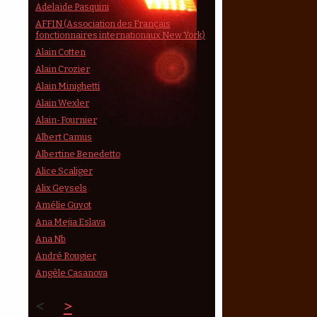
Adelaïde Pasquini
AFFIN (Association des Français
fonctionnaires internationaux New York)
Alain Cotten
Alain Crozier
Alain Minighetti
Alain Wexler
Alain-Fournier
Albert Camus
Albertine Benedetto
Alice Scaliger
Alix Geysels
Amélie Guyot
Ana Mejia Eslava
Ana Nb
André Rougier
Angèle Casanova
<
>