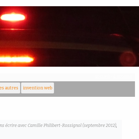
accueil
-
à propos
les autres
invention web
ns écrire avec Camille Philibert-Rossignol (septembre 2012)
,