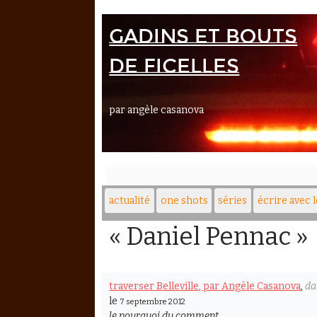
Gadins et bouts
de ficelles
par angèle casanova
actualité
one shots
séries
écrire avec 
« Daniel Pennac »
traverser Belleville, par Angèle Casanova
,
da
le
7 septembre 2012
le pourquoi du comment