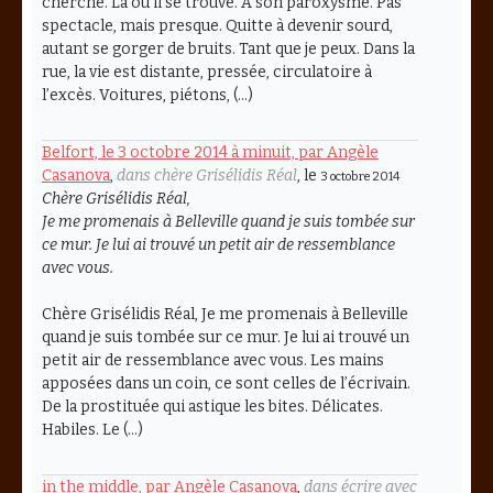
cherche. Là où il se trouve. A son paroxysme. Pas
spectacle, mais presque. Quitte à devenir sourd,
autant se gorger de bruits. Tant que je peux. Dans la
rue, la vie est distante, pressée, circulatoire à
l’excès. Voitures, piétons, (…)
Belfort, le 3 octobre 2014 à minuit, par Angèle
Casanova
,
dans chère Grisélidis Réal
, le
3 octobre 2014
Chère Grisélidis Réal,
Je me promenais à Belleville quand je suis tombée sur
ce mur. Je lui ai trouvé un petit air de ressemblance
avec vous.
Chère Grisélidis Réal, Je me promenais à Belleville
quand je suis tombée sur ce mur. Je lui ai trouvé un
petit air de ressemblance avec vous. Les mains
apposées dans un coin, ce sont celles de l’écrivain.
De la prostituée qui astique les bites. Délicates.
Habiles. Le (…)
in the middle, par Angèle Casanova
,
dans écrire avec