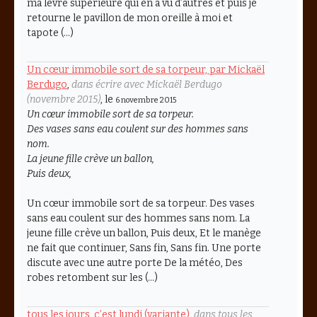
ma lèvre supérieure qui en a vu d’autres et puis je
retourne le pavillon de mon oreille à moi et
tapote (…)
Un cœur immobile sort de sa torpeur, par Mickaël
Berdugo
,
dans écrire avec Mickaël Berdugo
(novembre 2015)
, le
6 novembre 2015
Un cœur immobile sort de sa torpeur.
Des vases sans eau coulent sur des hommes sans
nom.
La jeune fille crève un ballon,
Puis deux,
Un cœur immobile sort de sa torpeur. Des vases
sans eau coulent sur des hommes sans nom. La
jeune fille crève un ballon, Puis deux, Et le manège
ne fait que continuer, Sans fin, Sans fin. Une porte
discute avec une autre porte De la météo, Des
robes retombent sur les (…)
tous les jours, c’est lundi (variante)
,
dans tous les