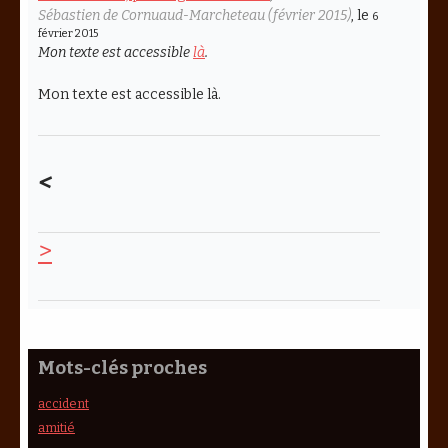
Sébastien de Cornuaud-Marcheteau (février 2015)
, le
6
février 2015
Mon texte est accessible
là
.
Mon texte est accessible là.
<
>
Mots-clés proches
accident
amitié