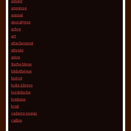
amour
angoisse
animal
apocalypse
arbre
art
attachement
attente
avion
Barbe bleue
bibliothèque
bistrot
boîte à livres
bordeluche
boutique
bruit
cadavre exquis
caillou