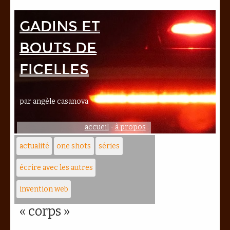
Gadins et
bouts de
ficelles
par angèle casanova
accueil
-
à propos
actualité
one shots
séries
écrire avec les autres
invention web
« corps »