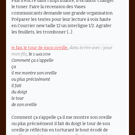
Plus d'encre dans l'imprimante, il va falloir changer
le toner. Faire la recension des Vases
communicants demande une grande organisation.
Préparer les textes pour leur lecture à voix haute
en Courrier new taille 12 un interligne 1/2. Agrafer
les feuillets, les tromboner (…)
je fais le tour de mon oreille
,
dans écrire avec / pour
mon fils
, le
2 août 2014
Comment ça s’appelle
ça
il me montre son oreille
ou plus précisément
il fait
du doigt
le tour
de son oreille
Comment ça s’appelle ça il me montre son oreille
ou plus précisément il fait du doigt le tour de son
oreille je réfléchis en torturant le bout érodé de