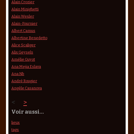
Alain Crozier
Alain Minighetti
Alain Wexler
Alain-Fournier
Albert Camus
Albertine Benedetto
Alice Scaliger
Alix Geysels
Amélie Guyot
Ana Mejia Eslava
Ana Nb
André Rougier
Angèle Casanova
<
>
Voir aussi…
lieux
tags