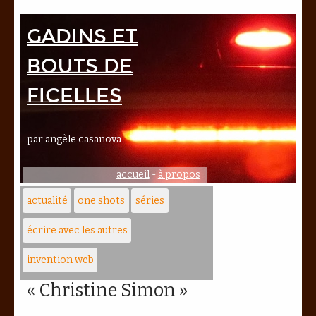
Gadins et
bouts de
ficelles
par angèle casanova
accueil
-
à propos
actualité
one shots
séries
écrire avec les autres
invention web
« Christine Simon »