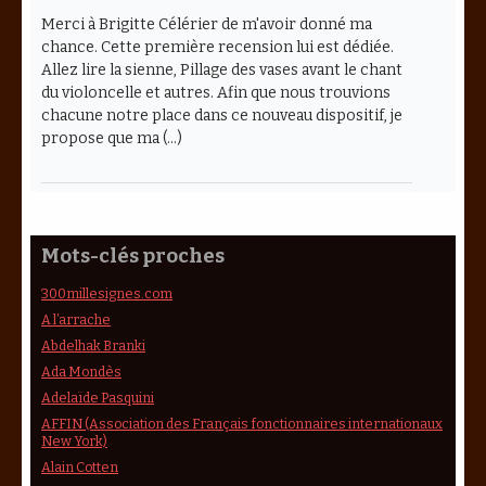
Merci à Brigitte Célérier de m'avoir donné ma
chance. Cette première recension lui est dédiée.
Allez lire la sienne, Pillage des vases avant le chant
du violoncelle et autres. Afin que nous trouvions
chacune notre place dans ce nouveau dispositif, je
propose que ma (…)
Mots-clés proches
300millesignes.com
A l’arrache
Abdelhak Branki
Ada Mondès
Adelaïde Pasquini
AFFIN (Association des Français fonctionnaires internationaux
New York)
Alain Cotten