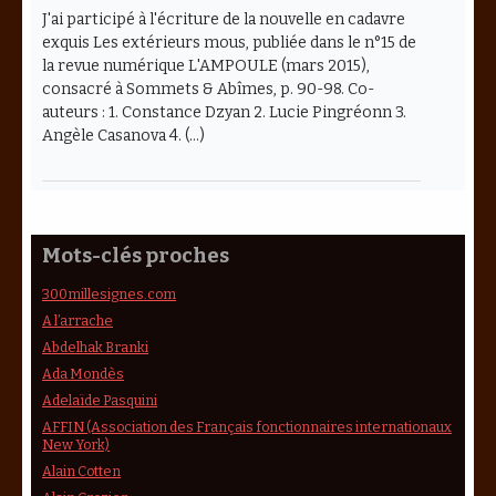
J'ai participé à l'écriture de la nouvelle en cadavre
exquis Les extérieurs mous, publiée dans le n°15 de
la revue numérique L'AMPOULE (mars 2015),
consacré à Sommets & Abîmes, p. 90-98. Co-
auteurs : 1. Constance Dzyan 2. Lucie Pingréonn 3.
Angèle Casanova 4. (…)
Mots-clés proches
300millesignes.com
A l’arrache
Abdelhak Branki
Ada Mondès
Adelaïde Pasquini
AFFIN (Association des Français fonctionnaires internationaux
New York)
Alain Cotten