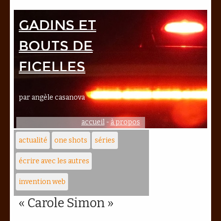
Gadins et
bouts de
ficelles
par angèle casanova
accueil
-
à propos
actualité
one shots
séries
écrire avec les autres
invention web
« Carole Simon »