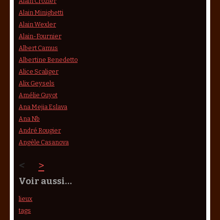
Alain Crozier
Alain Minighetti
Alain Wexler
Alain-Fournier
Albert Camus
Albertine Benedetto
Alice Scaliger
Alix Geysels
Amélie Guyot
Ana Mejia Eslava
Ana Nb
André Rougier
Angèle Casanova
<
>
Voir aussi…
lieux
tags