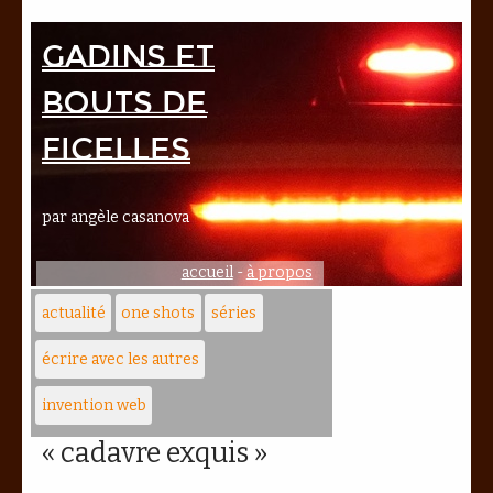
Gadins et
bouts de
ficelles
par angèle casanova
accueil
-
à propos
actualité
one shots
séries
écrire avec les autres
invention web
« cadavre exquis »