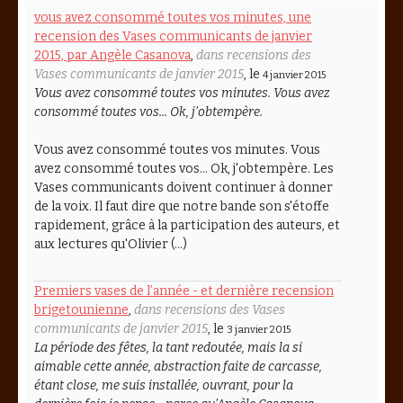
vous avez consommé toutes vos minutes, une
recension des Vases communicants de janvier
2015, par Angèle Casanova
,
dans recensions des
Vases communicants de janvier 2015
, le
4 janvier 2015
Vous avez consommé toutes vos minutes. Vous avez
consommé toutes vos... Ok, j’obtempère.
Vous avez consommé toutes vos minutes. Vous
avez consommé toutes vos... Ok, j'obtempère. Les
Vases communicants doivent continuer à donner
de la voix. Il faut dire que notre bande son s'étoffe
rapidement, grâce à la participation des auteurs, et
aux lectures qu'Olivier (…)
Premiers vases de l’année - et dernière recension
brigetounienne
,
dans recensions des Vases
communicants de janvier 2015
, le
3 janvier 2015
La période des fêtes, la tant redoutée, mais la si
aimable cette année, abstraction faite de carcasse,
étant close, me suis installée, ouvrant, pour la