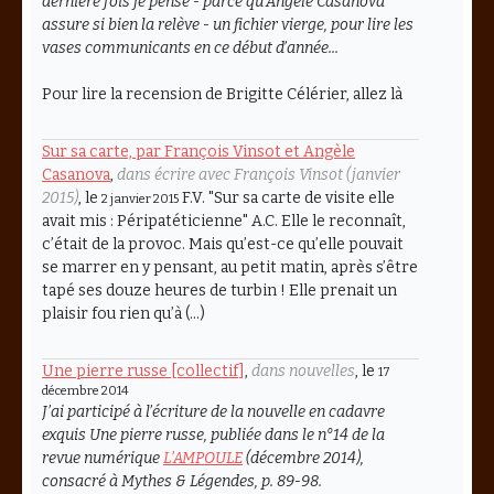
dernière fois je pense - parce qu’Angèle Casanova
assure si bien la relève - un fichier vierge, pour lire les
vases communicants en ce début d’année...
Pour lire la recension de Brigitte Célérier, allez là
Sur sa carte, par François Vinsot et Angèle
Casanova
,
dans écrire avec François Vinsot (janvier
2015)
, le
F.V. "Sur sa carte de visite elle
2 janvier 2015
avait mis : Péripatéticienne" A.C. Elle le reconnaît,
c’était de la provoc. Mais qu’est-ce qu’elle pouvait
se marrer en y pensant, au petit matin, après s’être
tapé ses douze heures de turbin ! Elle prenait un
plaisir fou rien qu’à (…)
Une pierre russe [collectif]
,
dans nouvelles
, le
17
décembre 2014
J’ai participé à l’écriture de la nouvelle en cadavre
exquis
Une pierre russe
, publiée dans le n°14 de la
revue numérique
L’AMPOULE
(décembre 2014),
consacré à
Mythes & Légendes
, p. 89-98.