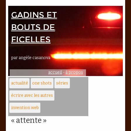
Gadins et
bouts de
ficelles
par angèle casanova
accueil
-
à propos
actualité
one shots
séries
écrire avec les autres
invention web
« attente »