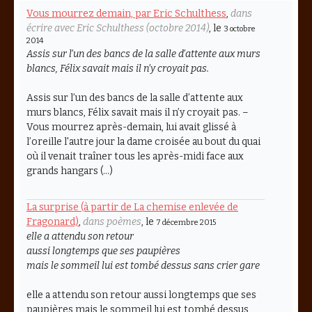
Vous mourrez demain, par Eric Schulthess
,
dans
écrire avec Eric Schulthess (octobre 2014)
, le
3 octobre
2014
Assis sur l’un des bancs de la salle d’attente aux murs
blancs, Félix savait mais il n’y croyait pas.
Assis sur l’un des bancs de la salle d’attente aux
murs blancs, Félix savait mais il n’y croyait pas. –
Vous mourrez après-demain, lui avait glissé à
l’oreille l'autre jour la dame croisée au bout du quai
où il venait traîner tous les après-midi face aux
grands hangars (…)
La surprise (à partir de La chemise enlevée de
Fragonard)
,
dans poèmes
, le
7 décembre 2015
elle a attendu son retour
aussi longtemps que ses paupières
mais le sommeil lui est tombé dessus sans crier gare
elle a attendu son retour aussi longtemps que ses
paupières mais le sommeil lui est tombé dessus