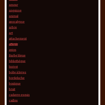
amour
angoisse
animal
apocalypse
arbre
art
attachement
attente
avion
Barbe bleue
bibliothèque
bistrot
boîte à livres
bordeluche
boutique
bruit
cadavre exquis
caillou