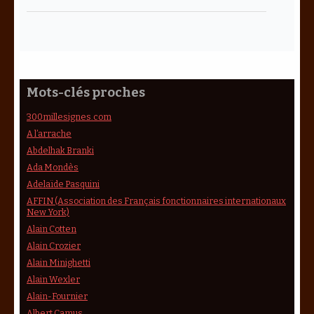
Mots-clés proches
300millesignes.com
A l’arrache
Abdelhak Branki
Ada Mondès
Adelaïde Pasquini
AFFIN (Association des Français fonctionnaires internationaux
New York)
Alain Cotten
Alain Crozier
Alain Minighetti
Alain Wexler
Alain-Fournier
Albert Camus