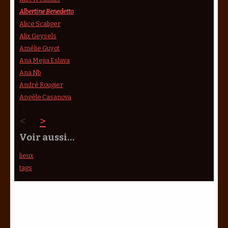
Albertine Benedetto
Alice Scaliger
Alix Geysels
Amélie Guyot
Ana Mejia Eslava
Ana Nb
André Rougier
Angèle Casanova
<
>
Voir aussi…
lieux
tags