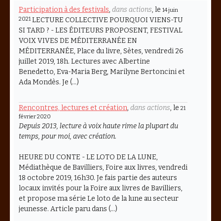
Participation à des festivals
,
dans actions
, le
14 juin
2021
LECTURE COLLECTIVE POURQUOI VIENS-TU
SI TARD ? - LES ÉDITEURS PROPOSENT, FESTIVAL
VOIX VIVES DE MÉDITERRANÉE EN
MÉDITERRANÉE, Place du livre, Sètes, vendredi 26
juillet 2019, 18h. Lectures avec Albertine
Benedetto, Eva-Maria Berg, Marilyne Bertoncini et
Ada Mondès. Je (…)
Rencontres, lectures et création
,
dans actions
, le
21
février 2020
Depuis 2013, lecture à voix haute rime la plupart du
temps, pour moi, avec création.
HEURE DU CONTE - LE LOTO DE LA LUNE,
Médiathèque de Bavilliers, Foire aux livres, vendredi
18 octobre 2019, 16h30. Je fais partie des auteurs
locaux invités pour la Foire aux livres de Bavilliers,
et propose ma série Le loto de la lune au secteur
jeunesse. Article paru dans (…)