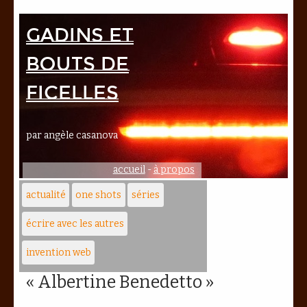
Gadins et
bouts de
ficelles
par angèle casanova
accueil
-
à propos
actualité
one shots
séries
écrire avec les autres
invention web
« Albertine Benedetto »