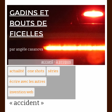
Gadins et
bouts de
ficelles
par angèle casanova
accueil
-
à propos
actualité
one shots
séries
écrire avec les autres
invention web
« accident »