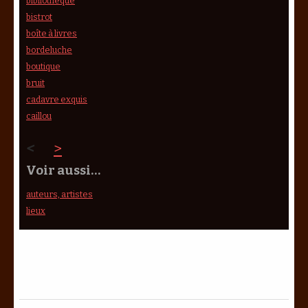
bibliothèque
bistrot
boîte à livres
bordeluche
boutique
bruit
cadavre exquis
caillou
<
>
Voir aussi…
auteurs, artistes
lieux