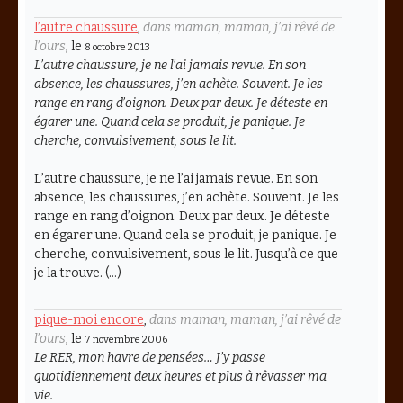
l’autre chaussure
,
dans maman, maman, j’ai rêvé de
l’ours
, le
8 octobre 2013
L’autre chaussure, je ne l’ai jamais revue. En son
absence, les chaussures, j’en achète. Souvent. Je les
range en rang d’oignon. Deux par deux. Je déteste en
égarer une. Quand cela se produit, je panique. Je
cherche, convulsivement, sous le lit.
L’autre chaussure, je ne l’ai jamais revue. En son
absence, les chaussures, j’en achète. Souvent. Je les
range en rang d’oignon. Deux par deux. Je déteste
en égarer une. Quand cela se produit, je panique. Je
cherche, convulsivement, sous le lit. Jusqu’à ce que
je la trouve. (…)
pique-moi encore
,
dans maman, maman, j’ai rêvé de
l’ours
, le
7 novembre 2006
Le RER, mon havre de pensées… J’y passe
quotidiennement deux heures et plus à rêvasser ma
vie.