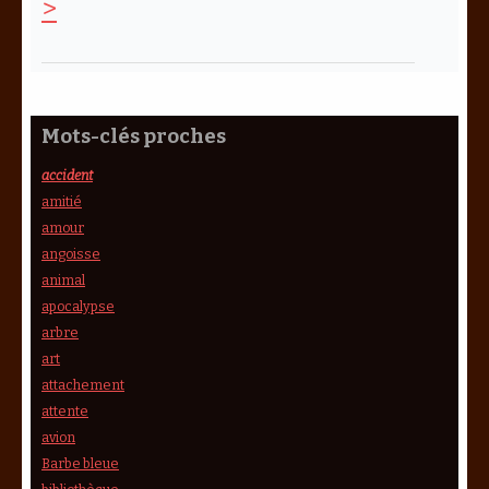
>
Mots-clés proches
accident
amitié
amour
angoisse
animal
apocalypse
arbre
art
attachement
attente
avion
Barbe bleue