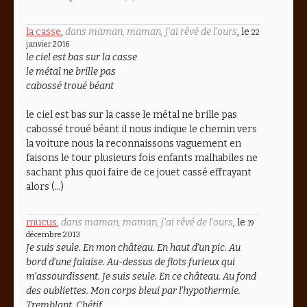
la casse
,
dans maman, maman, j’ai rêvé de l’ours
, le
22
janvier 2016
le ciel est bas sur la casse
le métal ne brille pas
cabossé troué béant
le ciel est bas sur la casse le métal ne brille pas
cabossé troué béant il nous indique le chemin vers
la voiture nous la reconnaissons vaguement en
faisons le tour plusieurs fois enfants malhabiles ne
sachant plus quoi faire de ce jouet cassé effrayant
alors (…)
mucus
,
dans maman, maman, j’ai rêvé de l’ours
, le
19
décembre 2013
Je suis seule. En mon château. En haut d’un pic. Au
bord d’une falaise. Au-dessus de flots furieux qui
m’assourdissent. Je suis seule. En ce château. Au fond
des oubliettes. Mon corps bleui par l’hypothermie.
Tremblant. Chétif.