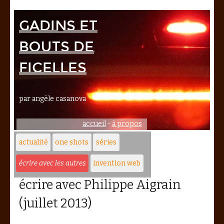
Gadins et
bouts de
ficelles
par angèle casanova
accueil
-
à propos
actualité
one shots
séries
écrire avec les autres
invention web
écrire avec Philippe Aigrain
(juillet 2013)