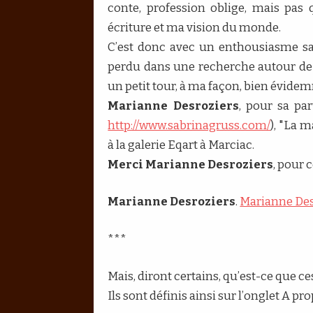
conte, profession oblige, mais pa
écriture et ma vision du monde.
C’est donc avec un enthousiasme san
perdu dans une recherche autour de Bar
un petit tour, à ma façon, bien évidem
Marianne Desroziers
, pour sa par
http://www.sabrinagruss.com/
), "La 
à la galerie Eqart à Marciac.
Merci Marianne Desroziers
, pour 
Marianne Desroziers
.
Marianne Des
***
Mais, diront certains, qu’est-ce que 
Ils sont définis ainsi sur l’onglet A p