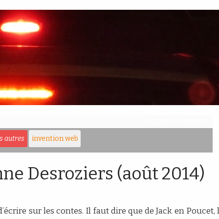
accueil
-
à propos
es autres
invention web
nne Desroziers (août 2014)
écrire sur les contes. Il faut dire que de Jack en Poucet, 