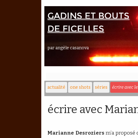
Gadins et bouts
de ficelles
par angèle casanova
actualité
one shots
séries
écrire avec l
écrire avec Maria
Marianne Desroziers
m’a proposé d’