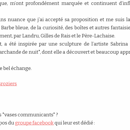
s que, m’ont profondément marquée et continuent d’in
s nuance que j’ai accepté sa proposition et me suis l
be bleue, de la curiosité, des boîtes et autres fantaisies
ment, par Landru, Gilles de Rais et le Père-Lachaise.
t, a été inspirée par une sculpture de l’artiste Sabrina
marchande de nuit", dont elle a découvert et beaucoup appré
ce bel échange.
roziers
ces "vases communicants" ?
ropos du
groupe facebook
qui leur est dédié :