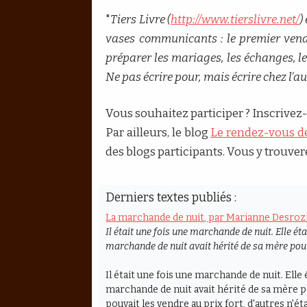
"
Tiers Livre (
http://www.tierslivre.net/
)
vases communicants : le premier vendr
préparer les mariages, les échanges, l
Ne pas écrire pour, mais écrire chez l’au
Vous souhaitez participer ? Inscrivez-
Par ailleurs, le blog
Le rendez-vous d
des blogs participants. Vous y trouver
Derniers textes publiés :
La marchande de nuit, par Marianne Desroz
Il était une fois une marchande de nuit. Elle é
marchande de nuit avait hérité de sa mère pou
Il était une fois une marchande de nuit. Ell
marchande de nuit avait hérité de sa mère po
pouvait les vendre au prix fort, d'autres n'é