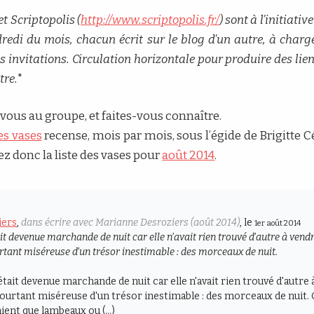
 et Scriptopolis (
http://www.scriptopolis.fr/
) sont à l’initiativ
edi du mois, chacun écrit sur le blog d’un autre, à char
es invitations. Circulation horizontale pour produire des li
tre.
"
vous au groupe, et faites-vous connaître.
es vases
recense, mois par mois, sous l’égide de Brigitte Cél
ez donc la liste des vases pour
août 2014
.
iers
,
dans écrire avec Marianne Desroziers (août 2014)
, le
1er août 2014
tait devenue marchande de nuit car elle n’avait rien trouvé d’autre à ven
rtant miséreuse d’un trésor inestimable : des morceaux de nuit.
e était devenue marchande de nuit car elle n'avait rien trouvé d'autr
urtant miséreuse d'un trésor inestimable : des morceaux de nuit. Ce
taient que lambeaux ou (…)