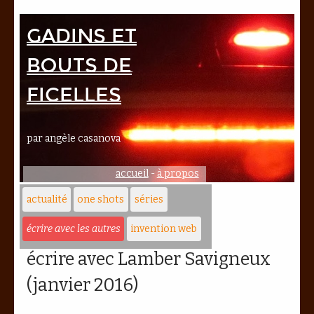
Gadins et
bouts de
ficelles
par angèle casanova
accueil
-
à propos
actualité
one shots
séries
écrire avec les autres
invention web
écrire avec Lamber Savigneux
(janvier 2016)