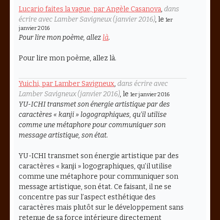
Lucario faites la vague, par Angèle Casanova
,
dans
écrire avec Lamber Savigneux (janvier 2016)
, le
1er
janvier 2016
Pour lire mon poème, allez
là
.
Pour lire mon poème, allez là.
Yuichi, par Lamber Savigneux
,
dans écrire avec
Lamber Savigneux (janvier 2016)
, le
1er janvier 2016
YU-ICHI transmet son énergie artistique par des
caractères « kanji » logographiques, qu’il utilise
comme une métaphore pour communiquer son
message artistique, son état.
YU-ICHI transmet son énergie artistique par des
caractères « kanji » logographiques, qu’il utilise
comme une métaphore pour communiquer son
message artistique, son état. Ce faisant, il ne se
concentre pas sur l’aspect esthétique des
caractères mais plutôt sur le développement sans
retenue de sa force intérieure directement