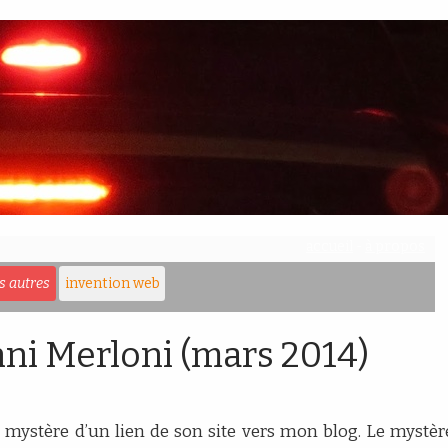
accueil
-
à propos
es autres
invention web
nni Merloni (mars 2014)
le mystère d’un lien de son site vers mon blog. Le mystè