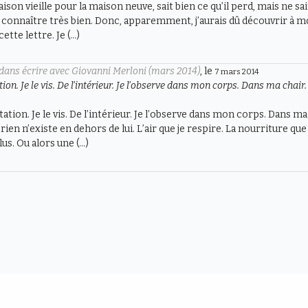
ison vieille pour la maison neuve, sait bien ce qu’il perd, mais ne sai
 connaître très bien. Donc, apparemment, j’aurais dû découvrir à mon
ette lettre. Je (…)
dans écrire avec Giovanni Merloni (mars 2014)
, le
7 mars 2014
n. Je le vis. De l’intérieur. Je l’observe dans mon corps. Dans ma chair.
ation. Je le vis. De l’intérieur. Je l’observe dans mon corps. Dans
rien n’existe en dehors de lui. L’air que je respire. La nourriture que
lus. Ou alors une (…)