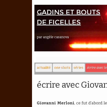
Gadins et bouts
de ficelles
par angèle casanova
actualité
one shots
séries
écrire avec l
écrire avec Giova
Giovanni Merloni
, ce fut d’abord 