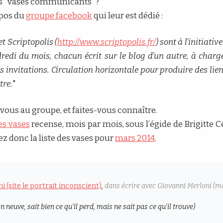
ces "vases communicants" ?
ropos du
groupe facebook
qui leur est dédié :
 et Scriptopolis (
http://www.scriptopolis.fr/
) sont à l’initiativ
edi du mois, chacun écrit sur le blog d’un autre, à char
es invitations. Circulation horizontale pour produire des li
tre.
"
vous au groupe, et faites-vous connaître.
es vases
recense, mois par mois, sous l’égide de Brigitte Cél
ez donc la liste des vases pour
mars 2014
.
 (site le portrait inconscient)
,
dans écrire avec Giovanni Merloni (m
n neuve, sait bien ce qu’il perd, mais ne sait pas ce qu’il trouve)