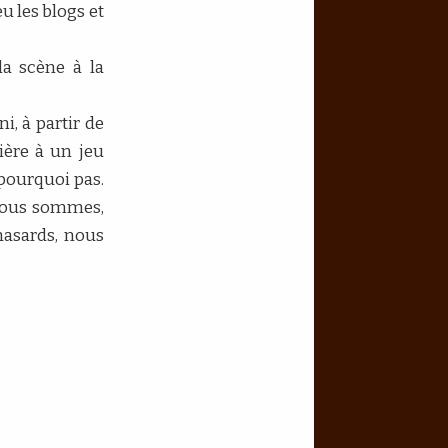
u les blogs et
la scène à la
i, à partir de
ière à un jeu
pourquoi pas.
 nous sommes,
hasards, nous