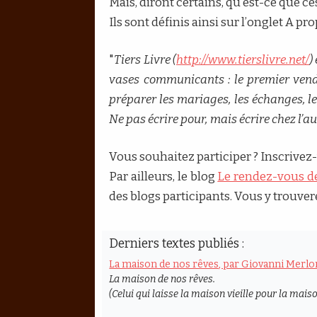
Mais, diront certains, qu’est-ce que 
Ils sont définis ainsi sur l’onglet A p
"
Tiers Livre (
http://www.tierslivre.net/
)
vases communicants : le premier vendr
préparer les mariages, les échanges, l
Ne pas écrire pour, mais écrire chez l’au
Vous souhaitez participer ? Inscrivez-
Par ailleurs, le blog
Le rendez-vous d
des blogs participants. Vous y trouver
Derniers textes publiés :
La maison de nos rêves, par Giovanni Merloni
La maison de nos rêves.
(Celui qui laisse la maison vieille pour la maiso