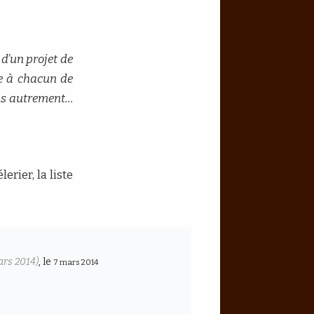
e d’un projet de
ge à chacun de
ens autrement…
erier, la liste
ars 2014)
, le
7 mars 2014