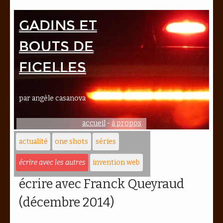
Gadins et
bouts de
ficelles
par angèle casanova
accueil
-
à propos
actualité
one shots
séries
écrire avec les autres
invention web
écrire avec Franck Queyraud
(décembre 2014)