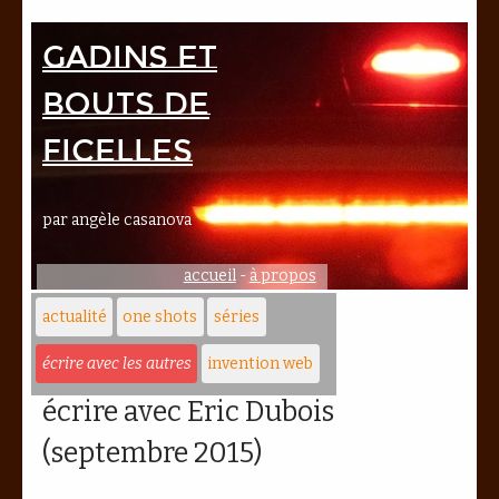
Gadins et
bouts de
ficelles
par angèle casanova
accueil
-
à propos
actualité
one shots
séries
écrire avec les autres
invention web
écrire avec Eric Dubois
(septembre 2015)